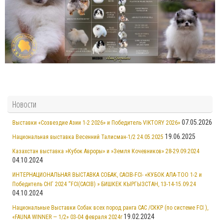
Новости
07.05.2026
Выставки «Созвездие Азии 1-2 2026» и Победитель VIKTORY 2026»
19.06.2025
Национальная выставка Весенний Талисман-1/2 24.05.2025
Казахстан выставка »Кубок Авроры» и »Земля Кочевников» 28-29.09.2024
04.10.2024
ИНТЕРНАЦИОНАЛЬНАЯ ВЫСТАВКА СОБАК, CACIB-FCI- «КУБОК АЛА-ТОО 1-2 и
Победитель СНГ 2024 “FCI(CACIB) » БИШКЕК КЫРГЫЗСТАН, 13-14-15.09.24
04.10.2024
Национальные Выставки Собак всех пород ранга CAC /СККР (по системе FCI ),
19.02.2024
«FAUNA WINNER — 1/2» 03-04 февраля 2024г