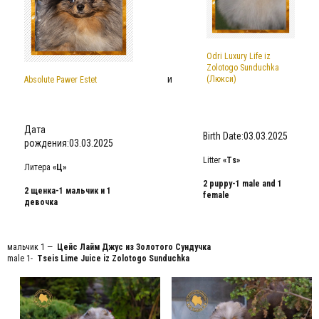
Odri Luxury Life iz
Zolotogo Sunduchka
и
(Люкси)
Absolute Pawer Estet
Дата
Birth Date:03.03.2025
рождения:03.03.2025
Litter
«Ts»
Литера
«Ц»
2 puppy-1 male and 1
2 щенка-1 мальчик и 1
female
девочка
мальчик 1 —
Цейс Лайм Джус
из Золотого Сундучка
male 1-
Tseis Lime Juice iz Zolotogo Sunduchka